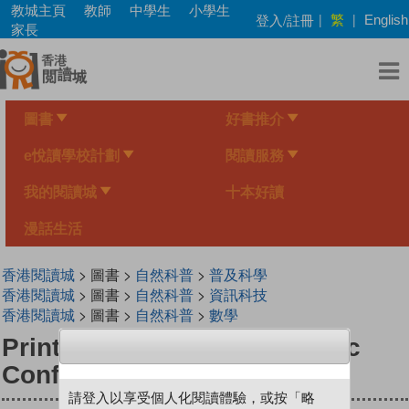
Skip
教城主頁
教師
中學生
小學生
繁
登入/註冊
|
|
English
to
家長
main
content
圖書
好書推介
e悅讀學校計劃
閱讀服務
我的閱讀城
十本好讀
漫話生活
香港閱讀城
> 圖書 >
自然科普
>
普及科學
香港閱讀城
> 圖書 >
自然科普
>
資訊科技
香港閱讀城
> 圖書 >
自然科普
>
數學
Printable Probes and Cosmic
Confetti
請登入以享受個人化閱讀體驗，或按「略