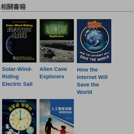
相關書籍
Solar-Wind-
Alien Cave
How the
Riding
Explorers
Internet Will
Electric Sail
Save the
World