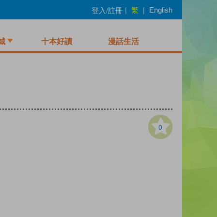
繁
登入/註冊
|
|
English
城
十本好讀
漫話生活
0