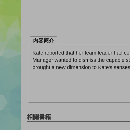
內容簡介
Kate reported that her team leader had c
Manager wanted to dismiss the capable staff
brought a new dimension to Kate's senses
相關書籍