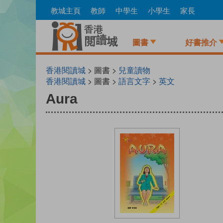
Skip
教城主頁
教師
中學生
小學生
家長
to
main
content
圖書
好書推介
香港閱讀城
> 圖書 >
兒童讀物
香港閱讀城
> 圖書 >
語言文字
>
英文
Aura