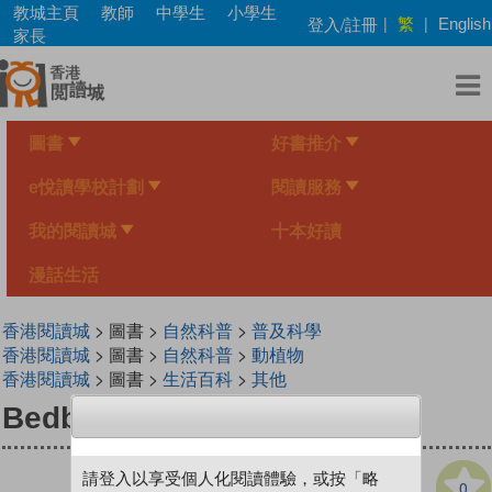
Skip
教城主頁
教師
中學生
小學生
繁
登入/註冊
|
|
English
to
家長
main
content
圖書
好書推介
e悅讀學校計劃
閱讀服務
我的閱讀城
十本好讀
漫話生活
香港閱讀城
> 圖書 >
自然科普
>
普及科學
香港閱讀城
> 圖書 >
自然科普
>
動植物
香港閱讀城
> 圖書 >
生活百科
>
其他
Bedbugs
請登入以享受個人化閱讀體驗，或按「略
0