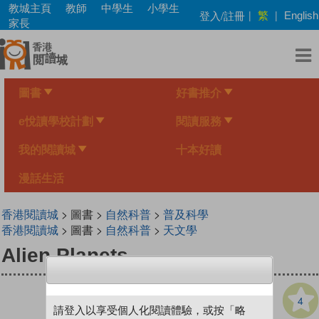
Skip
教城主頁
教師
中學生
小學生
繁
登入/註冊
|
|
English
to
家長
main
content
圖書
好書推介
e悅讀學校計劃
閱讀服務
我的閱讀城
十本好讀
漫話生活
香港閱讀城
> 圖書 >
自然科普
>
普及科學
香港閱讀城
> 圖書 >
自然科普
>
天文學
Alien Planets
4
請登入以享受個人化閱讀體驗，或按「略