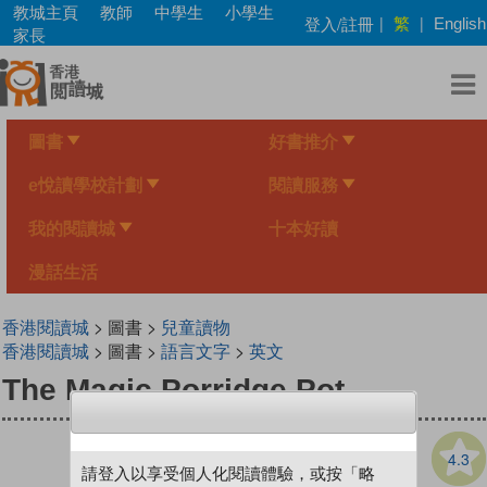
Skip
教城主頁
教師
中學生
小學生
繁
登入/註冊
|
|
English
to
家長
main
content
圖書
好書推介
e悅讀學校計劃
閱讀服務
我的閱讀城
十本好讀
漫話生活
香港閱讀城
> 圖書 >
兒童讀物
香港閱讀城
> 圖書 >
語言文字
>
英文
The Magic Porridge Pot
4.3
請登入以享受個人化閱讀體驗，或按「略