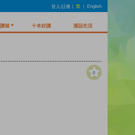
繁
登入/註冊
|
|
English
讀城
十本好讀
漫話生活
0