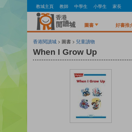
Skip
教城主頁
教師
中學生
小學生
家長
to
main
content
圖書
好書推
香港閱讀城
> 圖書 >
兒童讀物
When I Grow Up