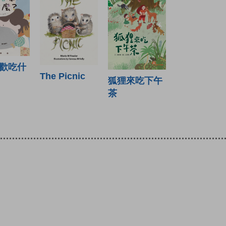
歡吃什
The Picnic
狐狸來吃下午
茶