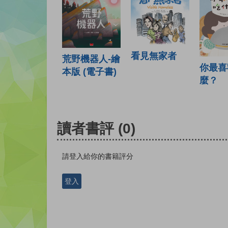
看見無家者
荒野機器人-繪
你最喜
本版 (電子書)
麼？
讀者書評
(0)
請登入給你的書籍評分
登入