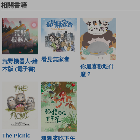
相關書籍
看見無家者
荒野機器人-繪
你最喜歡吃什
本版 (電子書)
麼？
The Picnic
狐狸來吃下午