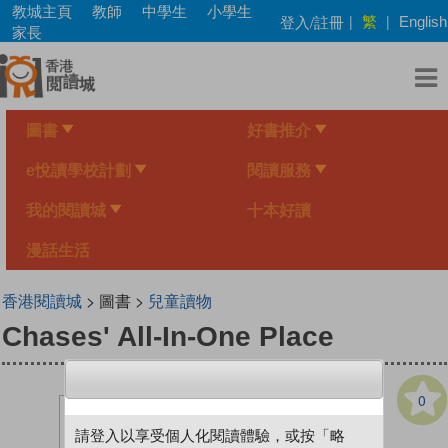
Skip
教城主頁
教師
中學生
小學生
繁
登入/註冊
|
|
English
to
家長
main
content
圖書
好書推介
e悅讀學校計劃
閱讀服務
我的閱讀城
十本好讀
漫話生活
香港閱讀城
> 圖書 >
兒童讀物
Chases' All-In-One Place
0
請登入以享受個人化閱讀體驗，或按「略