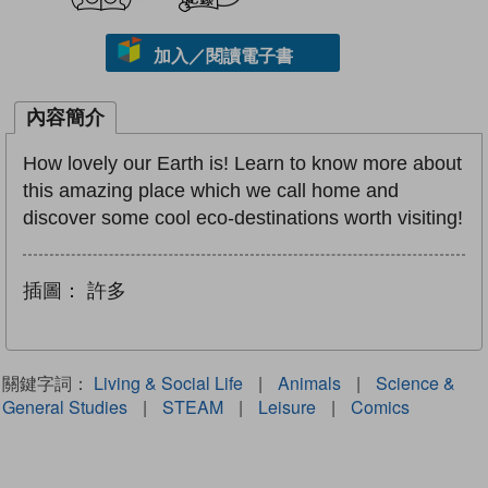
加入／閱讀電子書
內容簡介
How lovely our Earth is! Learn to know more about
this amazing place which we call home and
discover some cool eco-destinations worth visiting!
插圖：
許多
關鍵字詞：
Living & Social Life
|
Animals
|
Science &
General Studies
|
STEAM
|
Leisure
|
Comics