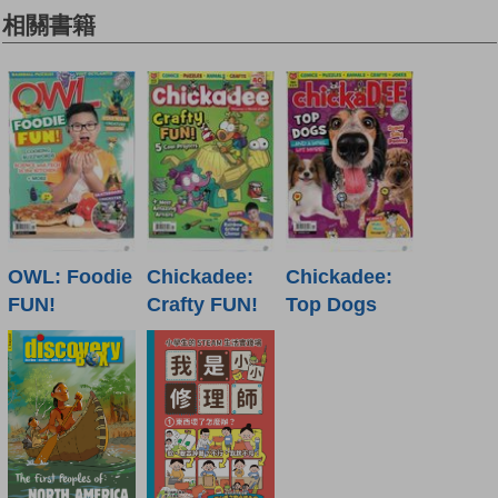
相關書籍
OWL: Foodie
Chickadee:
Chickadee:
FUN!
Crafty FUN!
Top Dogs