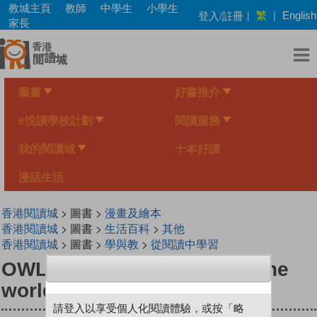
Skip
教城主頁
教師
中學生
小學生
繁
登入/註冊
|
|
English
to
家長
main
content
圖書
好書推介
e悅讀學校計劃
閱讀服務
我的閱讀城
十本好讀
漫話生活
香港閱讀城
> 圖書 >
漫畫及繪本
香港閱讀城
> 圖書 >
生活百科
>
其他
香港閱讀城
> 圖書 >
學與教
>
從閱讀中學習
OWL: Going Green around the
world
請登入以享受個人化閱讀體驗，或按「略