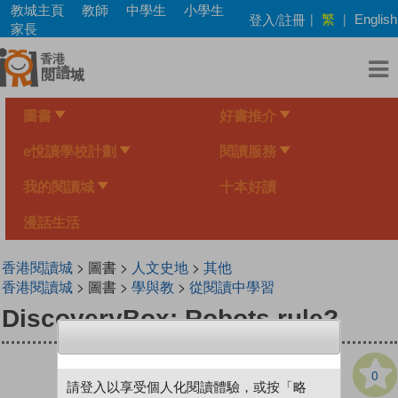
Skip
教城主頁
教師
中學生
小學生
繁
登入/註冊
|
|
English
to
家長
main
content
圖書
好書推介
e悅讀學校計劃
閱讀服務
我的閱讀城
十本好讀
漫話生活
香港閱讀城
> 圖書 >
人文史地
>
其他
香港閱讀城
> 圖書 >
學與教
>
從閱讀中學習
DiscoveryBox: Robots rule?
0
請登入以享受個人化閱讀體驗，或按「略