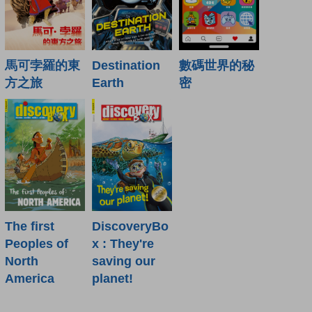
馬可孛羅的東
Destination
數碼世界的秘
方之旅
Earth
密
The first
DiscoveryBo
Peoples of
x : They're
North
saving our
America
planet!