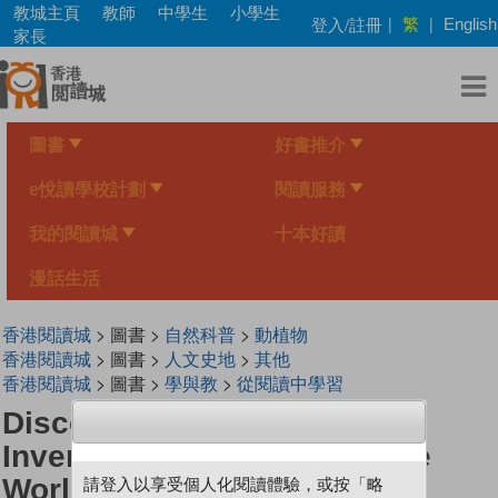
Skip
教城主頁
教師
中學生
小學生
繁
登入/註冊
|
|
English
to
家長
main
content
圖書
好書推介
e悅讀學校計劃
閱讀服務
我的閱讀城
十本好讀
漫話生活
香港閱讀城
> 圖書 >
自然科普
>
動植物
香港閱讀城
> 圖書 >
人文史地
>
其他
香港閱讀城
> 圖書 >
學與教
>
從閱讀中學習
DiscoveryBox Special:
Inventions That Changed the
World
請登入以享受個人化閱讀體驗，或按「略