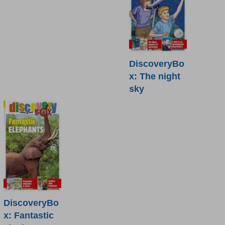
DiscoveryBo
x: The night
sky
DiscoveryBo
x: Fantastic