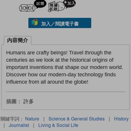
試閲
加入閱讀紀錄
加入／閱讀電子書
內容簡介
Humans are crafty beings! Travel through the
centuries as we look at the historical origins of
important inventions that shape our modern world.
Discover how our modern-day technology finds
influence from all around the globe!
插圖：
許多
關鍵字詞：
Nature
|
Science & General Studies
|
History
|
Journalist
|
Living & Social Life