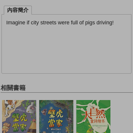
內容簡介
Imagine if city streets were full of pigs driving!
相關書籍