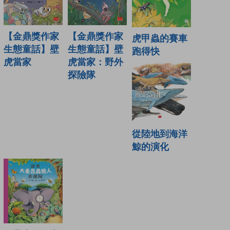
【金鼎獎作家
【金鼎獎作家
虎甲蟲的賽車
生態童話】壁
生態童話】壁
跑得快
虎當家
虎當家：野外
探險隊
從陸地到海洋
鯨的演化