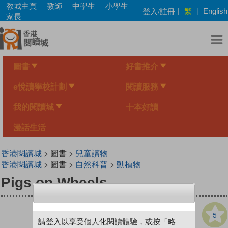
Skip
教城主頁
教師
中學生
小學生
繁
登入/註冊
|
|
English
to
家長
main
content
圖書
好書推介
e悅讀學校計劃
閱讀服務
我的閱讀城
十本好讀
漫話生活
香港閱讀城
> 圖書 >
兒童讀物
香港閱讀城
> 圖書 >
自然科普
>
動植物
Pigs on Wheels
5
請登入以享受個人化閱讀體驗，或按「略