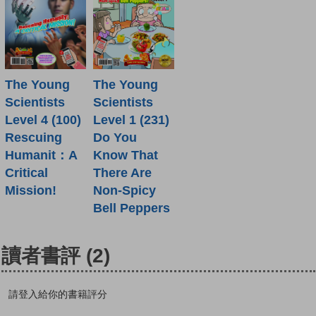
The Young
The Young
Scientists
Scientists
Level 4 (100)
Level 1 (231)
Rescuing
Do You
Humanit：A
Know That
Critical
There Are
Mission!
Non-Spicy
Bell Peppers
讀者書評
(2)
請登入給你的書籍評分