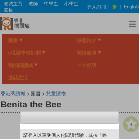
Skip
教城主頁
教師
中學生
小學生
繁
登入/註冊
|
|
English
to
家長
main
content
圖書
好書推介
e悅讀學校計劃
閱讀服務
我的閱讀城
十本好讀
漫話生活
香港閱讀城
> 圖書 >
兒童讀物
Benita the Bee
4
請登入以享受個人化閱讀體驗，或按「略