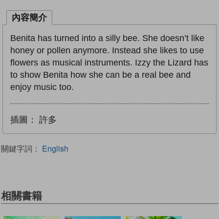
內容簡介
Benita has turned into a silly bee. She doesn’t like
honey or pollen anymore. Instead she likes to use
flowers as musical instruments. Izzy the Lizard has
to show Benita how she can be a real bee and
enjoy music too.
插圖：
許多
關鍵字詞：
English
相關書籍