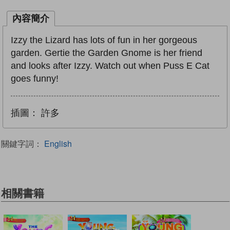
內容簡介
Izzy the Lizard has lots of fun in her gorgeous
garden. Gertie the Garden Gnome is her friend
and looks after Izzy. Watch out when Puss E Cat
goes funny!
插圖：
許多
關鍵字詞：
English
相關書籍