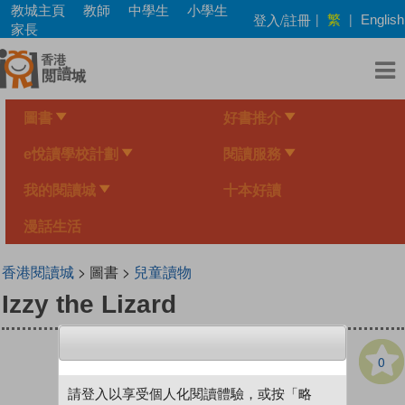
Skip
教城主頁
教師
中學生
小學生
繁
登入/註冊
|
|
English
to
家長
main
content
圖書
好書推介
e悅讀學校計劃
閱讀服務
我的閱讀城
十本好讀
漫話生活
香港閱讀城
> 圖書 >
兒童讀物
Izzy the Lizard
0
請登入以享受個人化閱讀體驗，或按「略