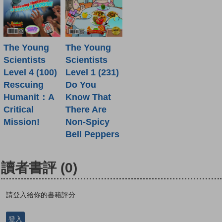
The Young
The Young
Scientists
Scientists
Level 4 (100)
Level 1 (231)
Rescuing
Do You
Humanit：A
Know That
Critical
There Are
Mission!
Non-Spicy
Bell Peppers
讀者書評
(0)
請登入給你的書籍評分
登入