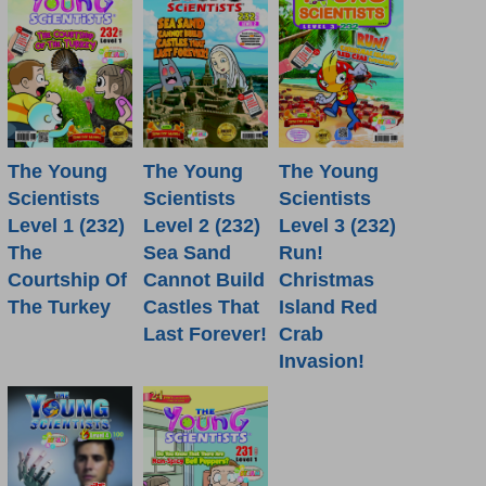
The Young
The Young
The Young
Scientists
Scientists
Scientists
Level 1 (232)
Level 2 (232)
Level 3 (232)
The
Sea Sand
Run!
Courtship Of
Cannot Build
Christmas
The Turkey
Castles That
Island Red
Last Forever!
Crab
Invasion!