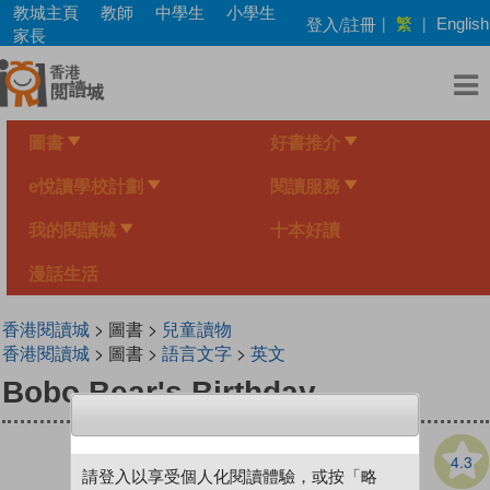
Skip
教城主頁
教師
中學生
小學生
繁
登入/註冊
|
|
English
to
家長
main
content
圖書
好書推介
e悅讀學校計劃
閱讀服務
我的閱讀城
十本好讀
漫話生活
香港閱讀城
> 圖書 >
兒童讀物
香港閱讀城
> 圖書 >
語言文字
>
英文
Bobo Bear's Birthday
4.3
請登入以享受個人化閱讀體驗，或按「略