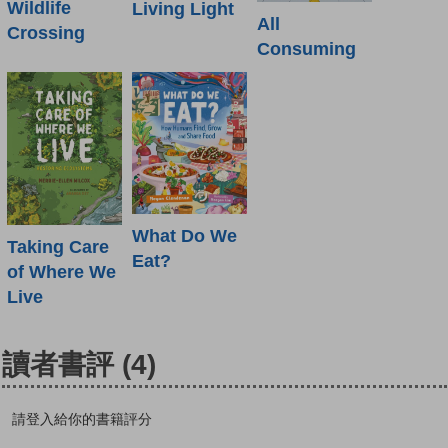
Wildlife
Living Light
All
Crossing
Consuming
What Do We
Taking Care
Eat?
of Where We
Live
讀者書評
(4)
請登入給你的書籍評分