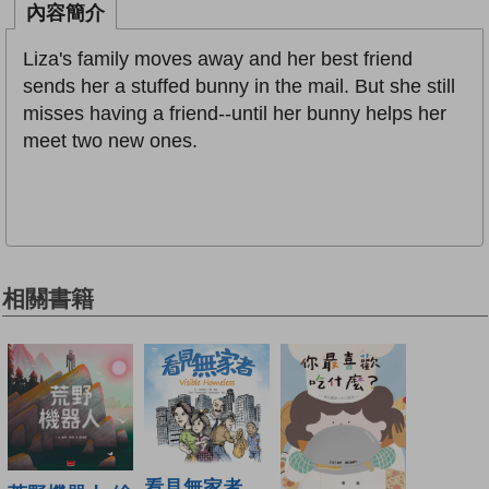
內容簡介
Liza's family moves away and her best friend
sends her a stuffed bunny in the mail. But she still
misses having a friend--until her bunny helps her
meet two new ones.
相關書籍
看見無家者