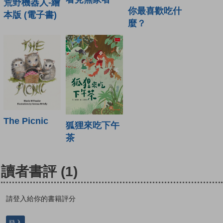
荒野機器人-繪
你最喜歡吃什
本版 (電子書)
麼？
The Picnic
狐狸來吃下午
茶
讀者書評
(1)
請登入給你的書籍評分
登入