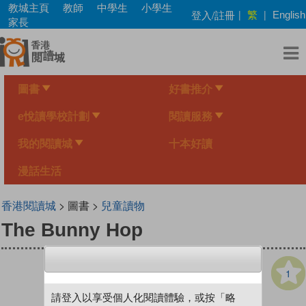
Skip
教城主頁
教師
中學生
小學生
繁
登入/註冊
|
|
English
to
家長
main
content
圖書
好書推介
e悅讀學校計劃
閱讀服務
我的閱讀城
十本好讀
漫話生活
香港閱讀城
> 圖書 >
兒童讀物
The Bunny Hop
1
請登入以享受個人化閱讀體驗，或按「略