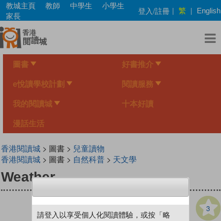
Skip
教城主頁
教師
中學生
小學生
繁
登入/註冊
|
|
English
to
家長
main
content
圖書
好書推介
e悅讀學校計劃
閱讀服務
我的閱讀城
十本好讀
漫話生活
香港閱讀城
> 圖書 >
兒童讀物
香港閱讀城
> 圖書 >
自然科普
>
天文學
Weather
3
請登入以享受個人化閱讀體驗，或按「略