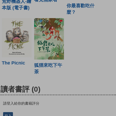
荒野機器人-繪
你最喜歡吃什
本版 (電子書)
麼？
The Picnic
狐狸來吃下午
茶
讀者書評
(0)
請登入給你的書籍評分
登入