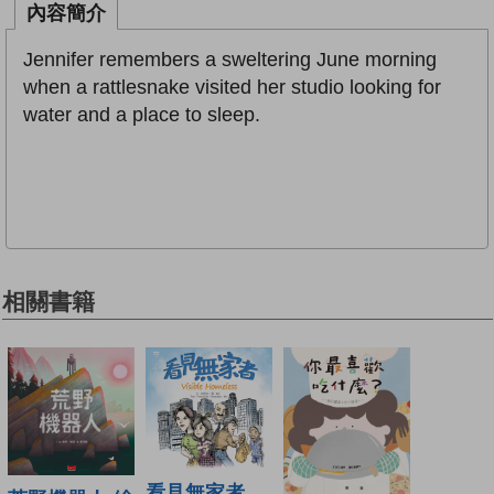
內容簡介
Jennifer remembers a sweltering June morning
when a rattlesnake visited her studio looking for
water and a place to sleep.
相關書籍
看見無家者