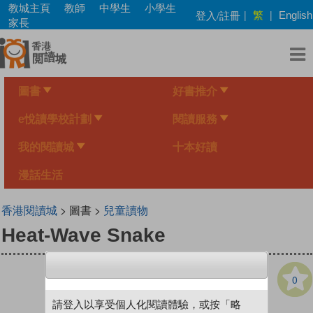
Skip
教城主頁
教師
中學生
小學生
繁
登入/註冊
|
|
English
to
家長
main
content
圖書
好書推介
e悅讀學校計劃
閱讀服務
我的閱讀城
十本好讀
漫話生活
香港閱讀城
> 圖書 >
兒童讀物
Heat-Wave Snake
0
請登入以享受個人化閱讀體驗，或按「略