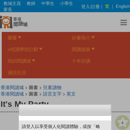
Skip
教城主頁
教師
中學生
小學生
繁
登入/註冊
|
|
English
to
家長
main
content
圖書
好書推介
e悅讀學校計劃
閱讀服務
我的閱讀城
十本好讀
漫話生活
香港閱讀城
> 圖書 >
兒童讀物
香港閱讀城
> 圖書 >
語言文字
>
英文
It's My Party
4
請登入以享受個人化閱讀體驗，或按「略