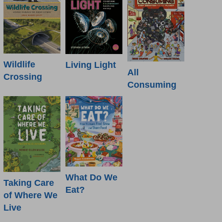
Wildlife
Living Light
All
Crossing
Consuming
What Do We
Taking Care
Eat?
of Where We
Live