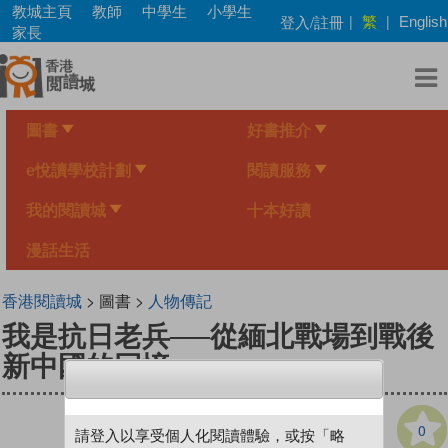
Skip
教城主頁
教師
中學生
小學生
繁
登入/註冊
|
|
English
to
家長
main
content
圖書
好書推介
e悅讀學校計劃
閱讀服務
我的閱讀城
十本好讀
漫話生活
香港閱讀城
> 圖書 >
人物傳記
我是抗日老兵──從緬北戰場到戰後
新中國的回憶
0
請登入以享受個人化閱讀體驗，或按「略