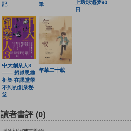
上環球追夢90
記
筆
日
中大創業人3
年華二十載
—— 超越思維
框架 在課堂學
不到的創業秘
笈
讀者書評
(0)
請登入給你的書籍評分