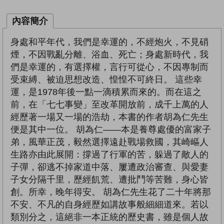
內容簡介
身處和平年代，我們是幸運的，不經炮火，不見硝
煙，不因戰亂分離、浴血、死亡；身處新時代，我
們是幸運的，有選擇權，言行可從心，不因專制而
受束縛、被迫思想改造、惶惶不可終日。 這些幸
運，是1978年後一點一滴積累而來的。而在這之
前，在「七七事變」至改革開放前，成千上萬的人
經歷著一場又一場的浩劫，本書的作者胡為仁先生
便是其中一位。 胡為仁——本是養尊處優的富家子
弟，風華正茂，毅然選擇遠赴戰場救國，其崎嶇人
生路亦由此展開：撐過了行軍的苦，躲過了敵人的
子彈，卻逃不掉家道中落、屢遭政治審查、與愛妻
子女分隔千里，歷經飢荒、遭批鬥等苦難，身心皆
創。所幸，晚年得安。 胡為仁先生花了二十年將那
不安、不凡的自身經歷如講故事般細細道來。若以
類別分之，這絕非一本正統的歷史書，雖是個人故