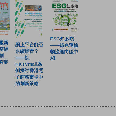
ESG知多啲
級新
網上平台能否
——綠色運輸
空經
永續經營？
物流邁向碳中
創
——以
和
智能
HKTVmall為
例探討香港電
子商務市場中
的創新策略