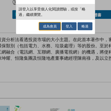
請登入以享受個人化閱讀體驗，或按「略
過」繼續瀏覽。
借閱實體書
加入／閱讀電子書
成為會員
登入
略過
投資分析法看透投資市場的大小主題。在此首本著作中，
環保類別（包括電力、水務、垃圾處理）等的股份。至於
三網融合（電訊網、互聯網、廣播電視網）的機遇，將使科
陳坤耀、恒隆集團及恒隆地產董事總經理陳南祿，及以立