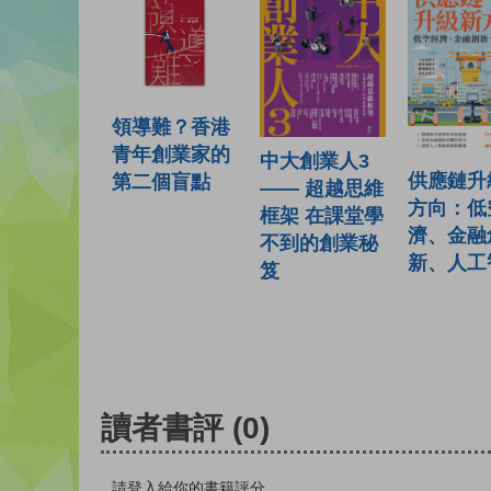
領導難？香港
青年創業家的
中大創業人3
供應鏈升
第二個盲點
—— 超越思維
方向：低
框架 在課堂學
濟、金融
不到的創業秘
新、人工
笈
讀者書評
(0)
請登入給你的書籍評分