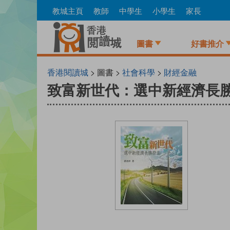
Skip
教城主頁
教師
中學生
小學生
家長
to
main
content
圖書
好書推介
香港閱讀城
> 圖書 >
社會科學
>
財經金融
致富新世代：選中新經濟長