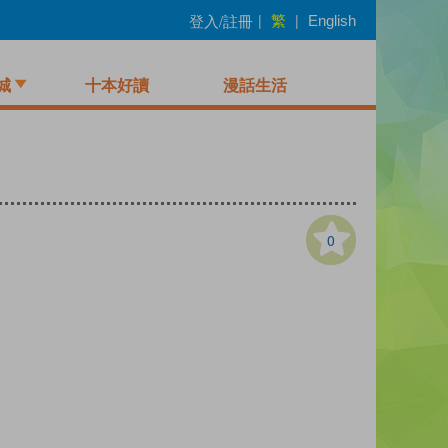
繁
登入/註冊
|
|
English
城
十本好讀
漫話生活
0