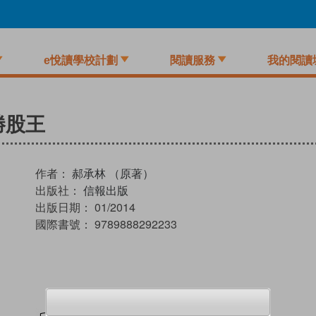
e悅讀學校計劃
閱讀服務
我的閱讀
勝股王
作者：
郝承林 （原著）
出版社：
信報出版
出版日期：
01/2014
國際書號：
9789888292233
試閲
加入閱讀紀錄