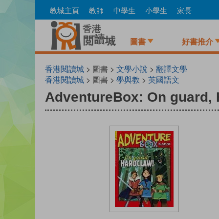
Skip
教城主頁
教師
中學生
小學生
家長
to
main
content
圖書
好書推介
香港閱讀城
> 圖書 >
文學小說
>
翻譯文學
香港閱讀城
> 圖書 >
學與教
>
英國語文
AdventureBox: On guard, 