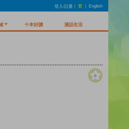
繁
登入/註冊
|
|
English
城
十本好讀
漫話生活
0
）