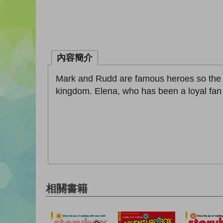
內容簡介
Mark and Rudd are famous heroes so the ki
kingdom. Elena, who has been a loyal fan 
相關書籍