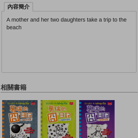
內容簡介
A mother and her two daughters take a trip to the
beach
相關書籍