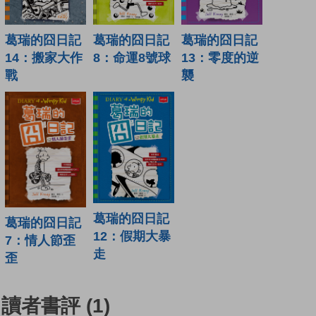
葛瑞的囧日記
葛瑞的囧日記
葛瑞的囧日記
14：搬家大作
8：命運8號球
13：零度的逆
戰
襲
葛瑞的囧日記
葛瑞的囧日記
12：假期大暴
7：情人節歪
走
歪
讀者書評
(1)