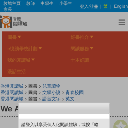
Skip
教城主頁
教師
中學生
小學生
繁
登入/註冊
|
|
English
to
家長
main
content
圖書
好書推介
e悅讀學校計劃
閱讀服務
我的閱讀城
十本好讀
漫話生活
香港閱讀城
> 圖書 >
兒童讀物
香港閱讀城
> 圖書 >
文學小說
>
青春校園
香港閱讀城
> 圖書 >
語言文字
>
英文
We Are Going to the Beach
請登入以享受個人化閱讀體驗，或按「略
5