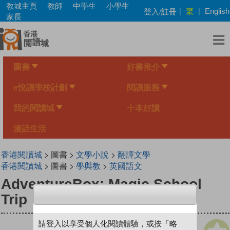
Skip
教城主頁
教師
中學生
小學生
繁
登入/註冊
|
|
English
to
家長
main
content
圖書
好書推介
e悅讀學校計劃
閱讀服務
我的閱讀城
十本好讀
漫話生活
香港閱讀城
> 圖書 >
文學小說
>
翻譯文學
香港閱讀城
> 圖書 >
學與教
>
英國語文
AdventureBox: Magic School
Trip
請登入以享受個人化閱讀體驗，或按「略