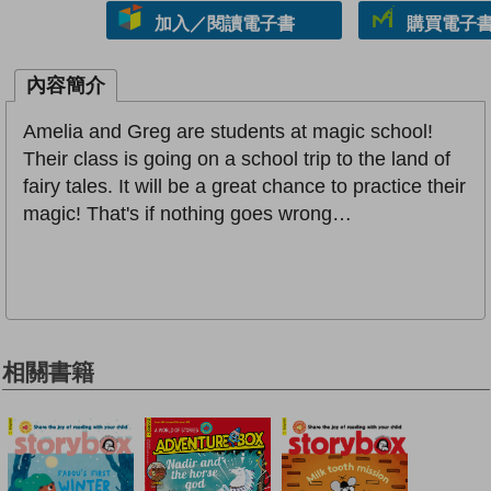
加入／閱讀電子書
購買電子書 
內容簡介
Amelia and Greg are students at magic school!
Their class is going on a school trip to the land of
fairy tales. It will be a great chance to practice their
magic! That's if nothing goes wrong…
相關書籍