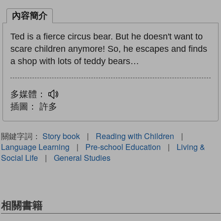
內容簡介
Ted is a fierce circus bear. But he doesn't want to
scare children anymore! So, he escapes and finds
a shop with lots of teddy bears…
多媒體：
插圖：
許多
關鍵字詞：
Story book
|
Reading with Children
|
Language Learning
|
Pre-school Education
|
Living &
Social Life
|
General Studies
相關書籍