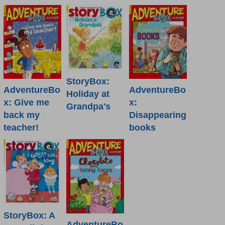
StoryBox:
AdventureBo
AdventureBo
Holiday at
x: Give me
x:
Grandpa's
back my
Disappearing
teacher!
books
StoryBox: A
AdventureBo