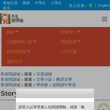
Skip
教城主頁
教師
中學生
小學生
繁
登入/註冊
|
|
English
to
家長
main
content
圖書
好書推介
e悅讀學校計劃
閱讀服務
我的閱讀城
十本好讀
漫話生活
香港閱讀城
> 圖書 >
兒童讀物
香港閱讀城
> 圖書 >
文學小說
>
翻譯文學
香港閱讀城
> 圖書 >
學與教
>
從閱讀中學習
StoryBox: A bear called TED
請登入以享受個人化閱讀體驗，或按「略
4