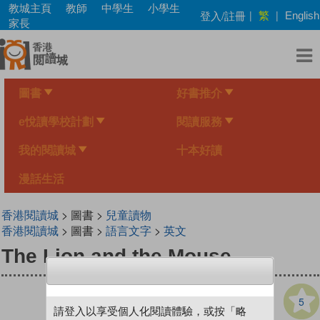
Skip
教城主頁
教師
中學生
小學生
繁
登入/註冊
|
|
English
to
家長
main
content
圖書
好書推介
e悅讀學校計劃
閱讀服務
我的閱讀城
十本好讀
漫話生活
香港閱讀城
> 圖書 >
兒童讀物
香港閱讀城
> 圖書 >
語言文字
>
英文
The Lion and the Mouse
5
請登入以享受個人化閱讀體驗，或按「略