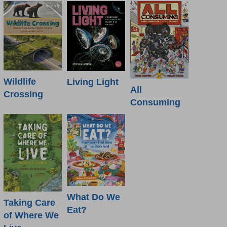
Wildlife
Living Light
All
Crossing
Consuming
What Do We
Taking Care
Eat?
of Where We