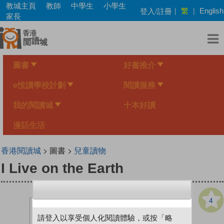
Skip
教城主頁
教師
中學生
小學生
繁
登入/註冊
|
|
English
to
家長
main
content
圖書
好書推介
e悅讀學校計劃
閱讀服務
我的閱讀城
十本好讀
漫話生活
香港閱讀城
> 圖書 >
兒童讀物
I Live on the Earth
4
請登入以享受個人化閱讀體驗，或按「略