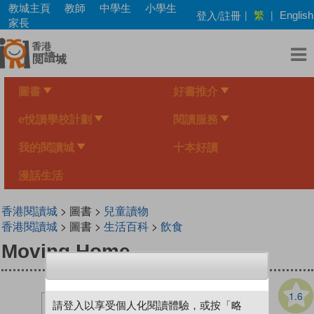
Skip
教城主頁
教師
中學生
小學生
繁
登入/註冊
|
|
English
to
家長
main
content
圖書
好書推介
e悅讀學校計劃
閱讀服務
我的閱讀城
十本好讀
漫話生活
香港閱讀城
> 圖書 >
兒童讀物
香港閱讀城
> 圖書 >
生活百科
>
飲食
Moving Home
1.6
請登入以享受個人化閱讀體驗，或按「略