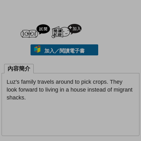
試閲
加入閱讀紀錄
加入／閱讀電子書
內容簡介
Luz's family travels around to pick crops. They
look forward to living in a house instead of migrant
shacks.