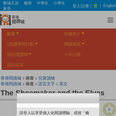
Skip
教城主頁
教師
中學生
小學生
繁
登入/註冊
|
|
English
to
家長
main
content
圖書
好書推介
e悅讀學校計劃
閱讀服務
我的閱讀城
十本好讀
漫話生活
香港閱讀城
> 圖書 >
兒童讀物
香港閱讀城
> 圖書 >
語言文字
>
英文
The Shoemaker and the Elves
5
請登入以享受個人化閱讀體驗，或按「略