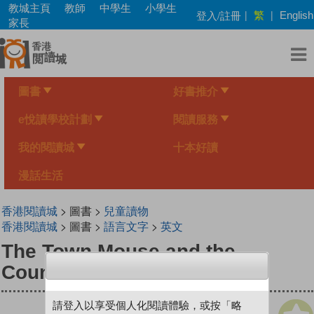
Skip
教城主頁
教師
中學生
小學生
繁
登入/註冊
|
|
English
to
家長
main
content
圖書
好書推介
e悅讀學校計劃
閱讀服務
我的閱讀城
十本好讀
漫話生活
香港閱讀城
> 圖書 >
兒童讀物
香港閱讀城
> 圖書 >
語言文字
>
英文
The Town Mouse and the
Country Mouse
請登入以享受個人化閱讀體驗，或按「略