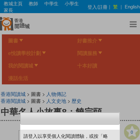
Skip
教城主頁
教師
中學生
小學生
繁
登入/註冊
|
|
English
to
家長
main
content
圖書
好書推介
e悅讀學校計劃
閱讀服務
我的閱讀城
十本好讀
漫話生活
香港閱讀城
> 圖書 >
人物傳記
香港閱讀城
> 圖書 >
人文史地
>
歷史
中華名人小故事8：饒宗頤
0
請登入以享受個人化閱讀體驗，或按「略