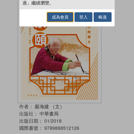
過」繼續瀏覽。
成為會員
登入
略過
作者：
嚴海建 （文）
出版社：
中華書局
出版日期：
01/2018
國際書號：
9789888512126