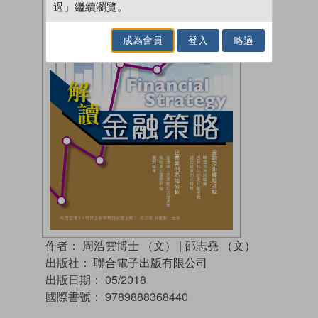
過」繼續瀏覽。
成為會員
登入
略過
作者：
周浩雲博士 （文）
|
邵志堯 （文）
出版社：
聯合電子出版有限公司
出版日期：
05/2018
國際書號：
9789888368440