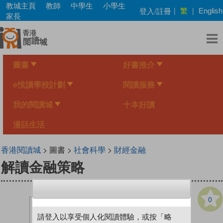
Skip
教城主頁
教師
中學生
小學生
繁
登入/註冊
|
|
English
to
家長
main
content
圖書
好書推介
e悅讀學校計劃
閱讀服務
我的閱讀城
十本好讀
漫話生活
香港閱讀城
> 圖書 >
社會科學
>
財經金融
解讀金融策略
0
請登入以享受個人化閱讀體驗，或按「略