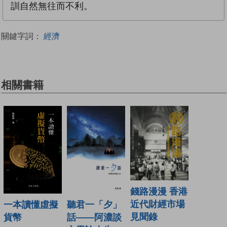
訓自然無往而不利。
關鍵字詞：
經濟
相關書籍
錢路漫漫 香港
近代財經市場
聽君一「夕」
一本讀懂虛擬
見聞錄
話——阿濃談
貨幣