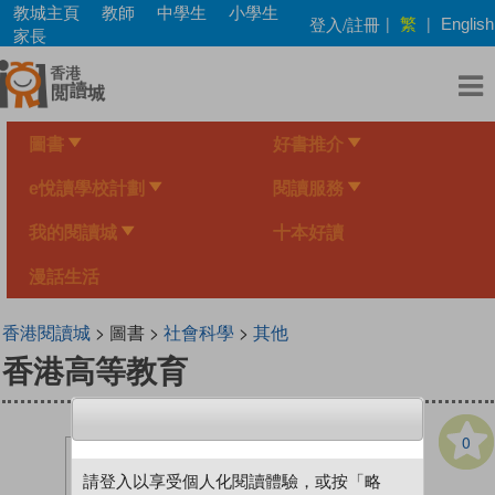
Skip
教城主頁
教師
中學生
小學生
繁
登入/註冊
|
|
English
to
家長
main
content
圖書
好書推介
e悅讀學校計劃
閱讀服務
我的閱讀城
十本好讀
漫話生活
香港閱讀城
> 圖書 >
社會科學
>
其他
香港高等教育
0
請登入以享受個人化閱讀體驗，或按「略