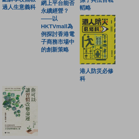
孫子兵法百戰
網上平台能否
過人生意義科
轁略
永續經營？
——以
HKTVmall為
例探討香港電
子商務市場中
的創新策略
港人防災必修
科