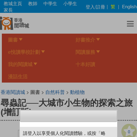
Skip
教城主頁
教師
中學生
小學生
繁
登入/註冊
|
|
English
to
家長
main
content
圖書
好書推介
e悅讀學校計劃
閱讀服務
我的閱讀城
十本好讀
漫話生活
香港閱讀城
> 圖書 >
自然科普
>
動植物
尋蟲記──大城市小生物的探索之旅
(增訂版)
0
請登入以享受個人化閱讀體驗，或按「略