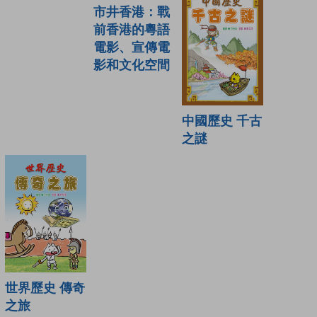
市井香港：戰
前香港的粵語
電影、宣傳電
影和文化空間
中國歷史 千古
之謎
世界歷史 傳奇
之旅