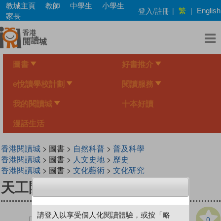
Skip
教城主頁
教師
中學生
小學生
繁
登入/註冊
|
|
English
to
家長
main
content
圖書
好書推介
e悅讀學校計劃
閱讀服務
我的閱讀城
十本好讀
漫話生活
香港閱讀城
> 圖書 >
自然科普
>
普及科學
香港閱讀城
> 圖書 >
人文史地
>
歷史
香港閱讀城
> 圖書 >
文化藝術
>
文化研究
天工開物：科技與方術
請登入以享受個人化閱讀體驗，或按「略
0