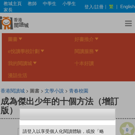
Skip
教城主頁
教師
中學生
小學生
繁
登入/註冊
|
|
English
to
家長
main
content
圖書
好書推介
e悅讀學校計劃
閱讀服務
我的閱讀城
十本好讀
漫話生活
香港閱讀城
> 圖書 >
文學小說
>
青春校園
成為傑出少年的十個方法（增訂
版）
0
請登入以享受個人化閱讀體驗，或按「略