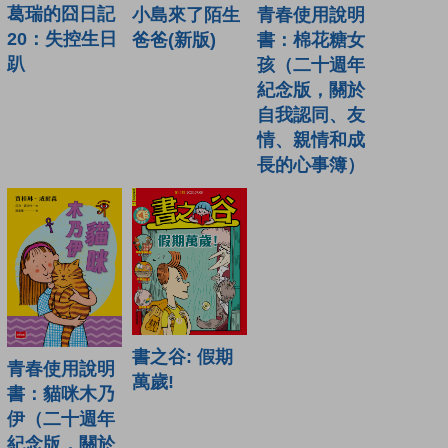
葛瑞的囧日記
青春使用說明
小島來了陌生
20：失控生日
書：棉花糖女
爸爸(新版)
趴
孩（二十週年
紀念版，關於
自我認同、友
情、親情和成
長的心事簿）
書之谷: 假期
青春使用說明
萬歲!
書：貓咪木乃
伊（二十週年
紀念版，關於