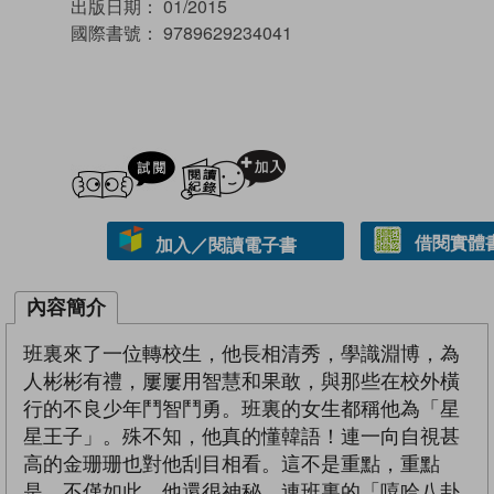
出版日期：
01/2015
國際書號：
9789629234041
試閲
加入閱讀紀錄
借閱實體
加入／閱讀電子書
內容簡介
班裏來了一位轉校生，他長相清秀，學識淵博，為
人彬彬有禮，屢屢用智慧和果敢，與那些在校外橫
行的不良少年鬥智鬥勇。班裏的女生都稱他為「星
星王子」。殊不知，他真的懂韓語！連一向自視甚
高的金珊珊也對他刮目相看。這不是重點，重點
是，不僅如此，他還很神秘，連班裏的「嘻哈八卦