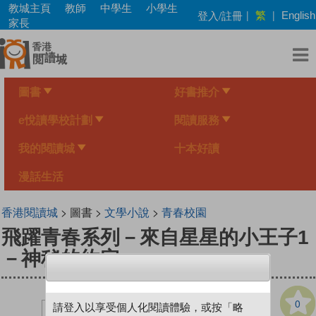
Skip
教城主頁
教師
中學生
小學生
繁
登入/註冊
|
|
English
to
家長
main
content
圖書
好書推介
e悅讀學校計劃
閱讀服務
我的閱讀城
十本好讀
漫話生活
香港閱讀城
> 圖書 >
文學小說
>
青春校園
飛躍青春系列－來自星星的小王子1
－神秘的約定
0
請登入以享受個人化閱讀體驗，或按「略