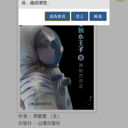
過」繼續瀏覽。
成為會員
登入
略過
作者：
周蜜蜜 （文）
出版社：
山邊出版社