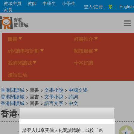
Skip
教城主頁
教師
中學生
小學生
繁
登入/註冊
|
|
English
to
家長
main
content
圖書
好書推介
e悅讀學校計劃
閱讀服務
我的閱讀城
十本好讀
漫話生活
香港閱讀城
> 圖書 >
文學小說
>
中國文學
香港閱讀城
> 圖書 >
文學小說
>
詩詞
香港閱讀城
> 圖書 >
語言文字
>
中文
香港小學生必讀古詩文（下冊）
請登入以享受個人化閱讀體驗，或按「略
0