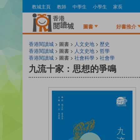
Skip
教城主頁
教師
中學生
小學生
家長
to
main
content
圖書
好書推介
香港閱讀城
> 圖書 >
人文史地
>
歷史
香港閱讀城
> 圖書 >
人文史地
>
哲學
香港閱讀城
> 圖書 >
社會科學
>
社會學
九流十家：思想的爭鳴