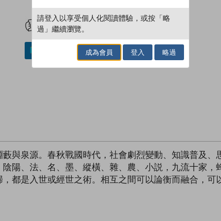
試閲
加入閱讀紀錄
請登入以享受個人化閱讀體驗，或按「略
過」繼續瀏覽。
加入／閱讀電子書
成為會員
登入
略過
淵藪與泉源。春秋戰國時代，社會劇烈變動、知識普及、
、陰陽、法、名、墨、縱橫、雜、農、小説，九流十家，
歸，都是入世或經世之術。相互之間可以論衡而融合，可