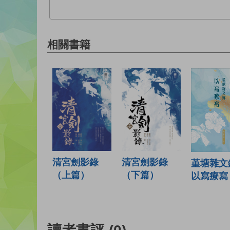
相關書籍
清宮劍影錄
清宮劍影錄
堇塘雜文
（上篇）
（下篇）
以寫療寫