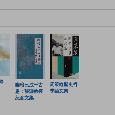
錄：
周策縱歷史哲
幽暗已成千古
學論文集
患：張灝教授
紀念文集