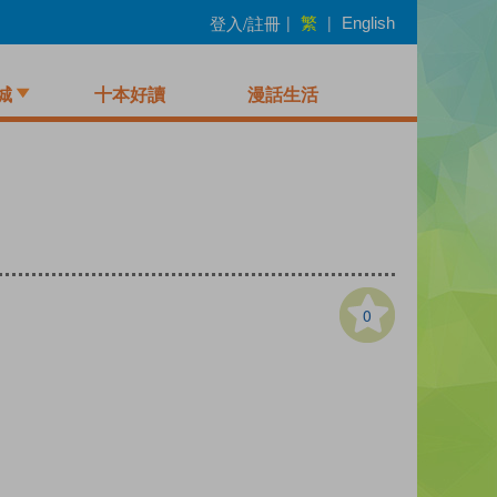
繁
登入/註冊
|
|
English
城
十本好讀
漫話生活
0