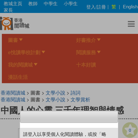
Skip
教城主頁
教師
中學生
小學生
繁
登入/註冊
|
|
English
to
家長
main
content
圖書
好書推介
e悅讀學校計劃
閱讀服務
我的閱讀城
十本好讀
漫話生活
香港閱讀城
> 圖書 >
文學小說
>
詩詞
香港閱讀城
> 圖書 >
文學小說
>
文學賞析
中國人的心靈 三千年理智與情感
0
請登入以享受個人化閱讀體驗，或按「略