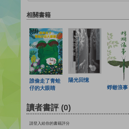
相關書籍
陽光回憶
誰偷走了青蛙
蜉蝣浪事
仔的大眼睛
讀者書評
(0)
請登入給你的書籍評分