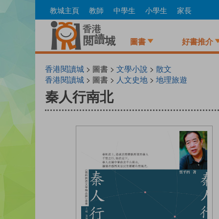
Skip
教城主頁
教師
中學生
小學生
家長
to
main
content
圖書
好書推介
香港閱讀城
> 圖書 >
文學小說
>
散文
香港閱讀城
> 圖書 >
人文史地
>
地理旅遊
秦人行南北