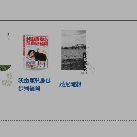
我由鹿兒島徒
悉尼隨想
步到福岡