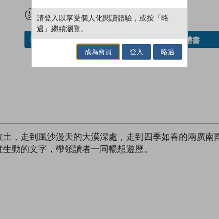
試閲
加入閱讀紀錄
請登入以享受個人化閱讀體驗，或按「略
過」繼續瀏覽。
借閱實體書
加入／閱讀電子書
成為會員
登入
略過
故土，走到風沙漫天的大漠深處，走到四季如春的兩廣南
實生動的文字，帶領讀者一同暢想遊歷。