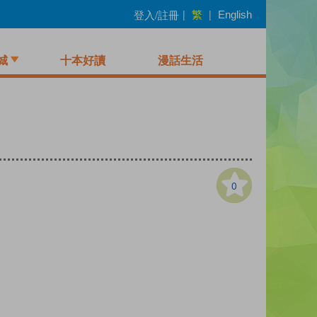
繁
登入/註冊
|
|
English
城
十本好讀
漫話生活
0