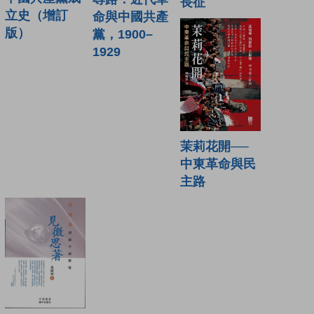
長征
立史（增訂
命與中國共產
版）
黨，1900–
1929
茉莉花開──
中東革命與民
主路