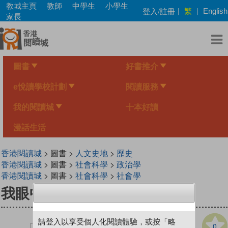
Skip
教城主頁
教師
中學生
小學生
繁
登入/註冊
|
|
English
to
家長
main
content
圖書
好書推介
e悅讀學校計劃
閱讀服務
我的閱讀城
十本好讀
漫話生活
香港閱讀城
> 圖書 >
人文史地
>
歷史
香港閱讀城
> 圖書 >
社會科學
>
政治學
香港閱讀城
> 圖書 >
社會科學
>
社會學
我眼中的殖民時代香港
請登入以享受個人化閱讀體驗，或按「略
0