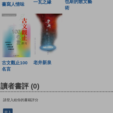
也斯的散文藝
一瓦之緣
書寫人情味
術
老井新泉
古文觀止100
名言
讀者書評
(0)
請登入給你的書籍評分
登入