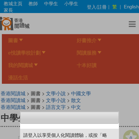
Skip
教城主頁
教師
中學生
小學生
繁
登入/註冊
|
|
English
to
家長
main
content
圖書
好書推介
e悅讀學校計劃
閱讀服務
我的閱讀城
十本好讀
漫話生活
香港閱讀城
> 圖書 >
文學小說
>
中國文學
香港閱讀城
> 圖書 >
文學小說
>
散文
香港閱讀城
> 圖書 >
語言文字
>
中文
中學生文學精讀．也斯
請登入以享受個人化閱讀體驗，或按「略
0