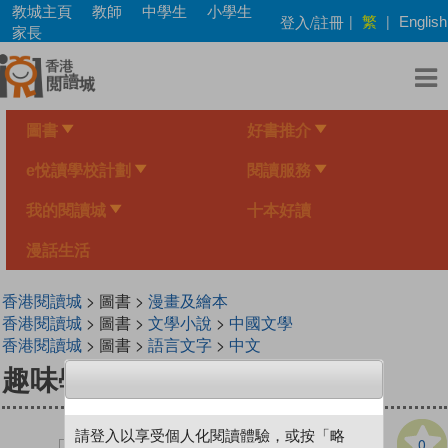
Skip
教城主頁
教師
中學生
小學生
繁
登入/註冊
|
|
English
to
家長
main
content
圖書
好書推介
e悅讀學校計劃
閱讀服務
我的閱讀城
十本好讀
漫話生活
香港閱讀城
> 圖書 >
漫畫及繪本
香港閱讀城
> 圖書 >
文學小說
>
中國文學
香港閱讀城
> 圖書 >
語言文字
>
中文
趣味學古文（唐代篇）
請登入以享受個人化閱讀體驗，或按「略
0