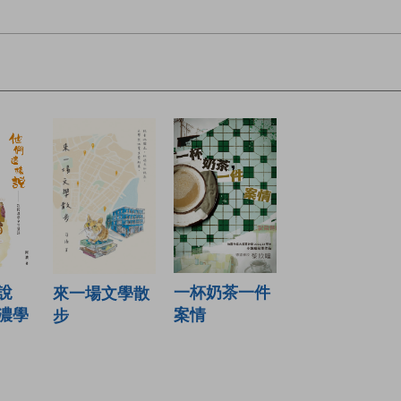
說
一杯奶茶一件
來一場文學散
濃學
案情
步