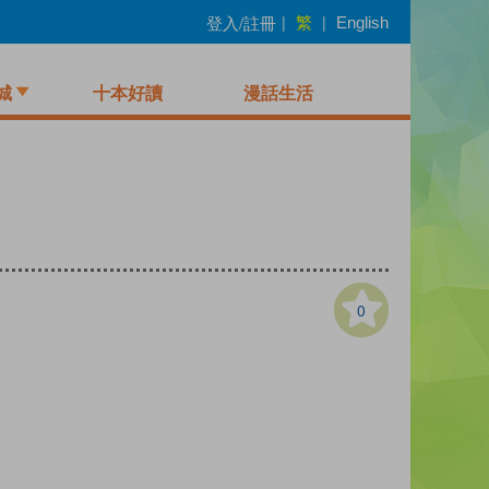
繁
登入/註冊
|
|
English
城
十本好讀
漫話生活
0