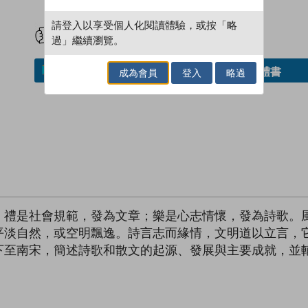
試閲
加入閱讀紀錄
請登入以享受個人化閱讀體驗，或按「略
過」繼續瀏覽。
借閱實體書
加入／閱讀電子書
成為會員
登入
略過
，禮是社會規範，發為文章；樂是心志情懷，發為詩歌。
平淡自然，或空明飄逸。詩言志而緣情，文明道以立言，
下至南宋，簡述詩歌和散文的起源、發展與主要成就，並