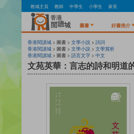
Skip
教城主頁
教師
中學生
小學生
家長
to
main
content
圖書
好書推介
香港閱讀城
> 圖書 >
文學小說
>
詩詞
香港閱讀城
> 圖書 >
文學小說
>
文學賞析
香港閱讀城
> 圖書 >
語言文字
>
中文
文苑英華：言志的詩和明道