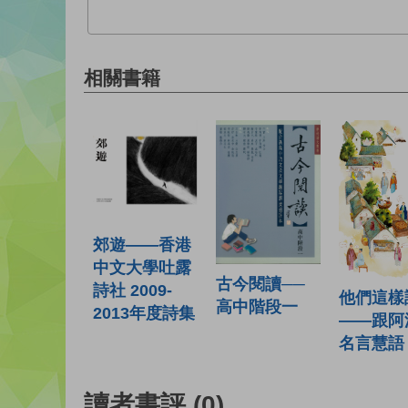
相關書籍
郊遊——香港
中文大學吐露
古今閱讀──
詩社 2009-
他們這樣
高中階段一
2013年度詩集
——跟阿
名言慧語
讀者書評
(0)