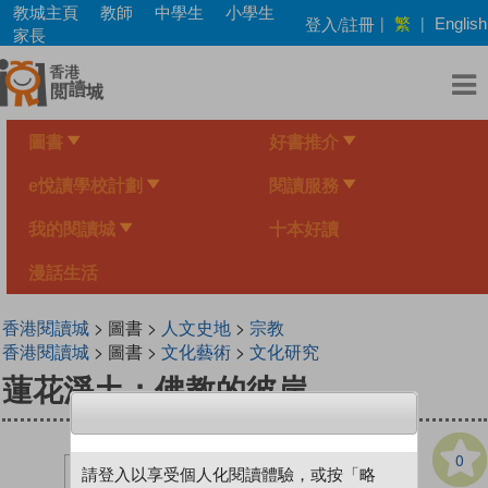
Skip
教城主頁
教師
中學生
小學生
繁
登入/註冊
|
|
English
to
家長
main
content
圖書
好書推介
e悅讀學校計劃
閱讀服務
我的閱讀城
十本好讀
漫話生活
香港閱讀城
> 圖書 >
人文史地
>
宗教
香港閱讀城
> 圖書 >
文化藝術
>
文化研究
蓮花淨土：佛教的彼岸
0
請登入以享受個人化閱讀體驗，或按「略