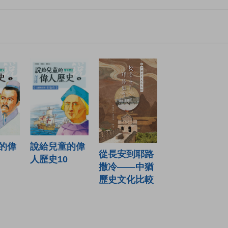
說給兒童的偉
的偉
從長安到耶路
人歷史10
撒冷——中猶
歷史文化比較