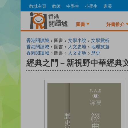
Skip
教城主頁
教師
中學生
小學生
家長
to
main
content
圖書
好書推介
香港閱讀城
> 圖書 >
文學小說
>
文學賞析
香港閱讀城
> 圖書 >
人文史地
>
地理旅遊
香港閱讀城
> 圖書 >
人文史地
>
歷史
經典之門－新視野中華經典文