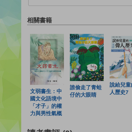
相關書籍
說給兒童
誰偷走了青蛙
文弱書生：中
人歷史7
仔的大眼睛
國文化語境中
「才子」的權
力與男性氣概