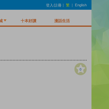
繁
登入/註冊
|
|
English
城
十本好讀
漫話生活
0