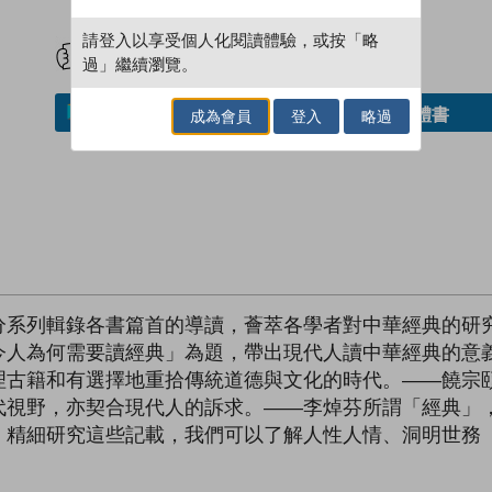
試閲
加入閱讀紀錄
請登入以享受個人化閱讀體驗，或按「略
過」繼續瀏覽。
借閱實體書
加入／閱讀電子書
成為會員
登入
略過
分系列輯錄各書篇首的導讀，薈萃各學者對中華經典的研
今人為何需要讀經典」為題，帶出現代人讀中華經典的意
理古籍和有選擇地重拾傳統道德與文化的時代。——饒宗
代視野，亦契合現代人的訴求。——李焯芬所謂「經典」
、精細研究這些記載，我們可以了解人性人情、洞明世務