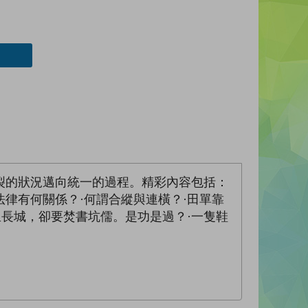
裂的狀況邁向統一的過程。精彩內容包括：
法律有何關係？·何謂合縱與連橫？·田單靠
里長城，卻要焚書坑儒。是功是過？·一隻鞋