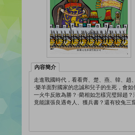
內容簡介
走進戰國時代，看看齊、楚、燕、韓、趙
·樂羊面對國家的忠誠和兒子的生死，會如
一火牛反敗為勝？·藺相如怎樣完璧歸趙？
竟能讓張良遇奇人、獲兵書？還有狡兔三