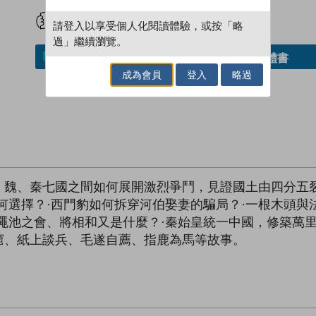
試閲
加入閱讀紀錄
請登入以享受個人化閱讀體驗，或按「略
過」繼續瀏覽。
借閱實體書
加入／閱讀電子書
成為會員
登入
略過
、魏、秦七國之間如何展開激烈爭鬥，見證國土由四分五
何選擇？·西門豹如何拆穿河伯娶妻的騙局？·一根木頭與
澠池之會、將相和又是什麼？·秦始皇統一中國，修築萬
窟、紙上談兵、毛遂自薦、指鹿為馬等故事。