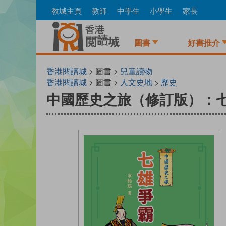
Skip
教城主頁
教師
中學生
小學生
家長
to
main
content
圖書
好書推介
香港閱讀城
> 圖書 >
兒童讀物
香港閱讀城
> 圖書 >
人文史地
>
歷史
中國歷史之旅（修訂版）：