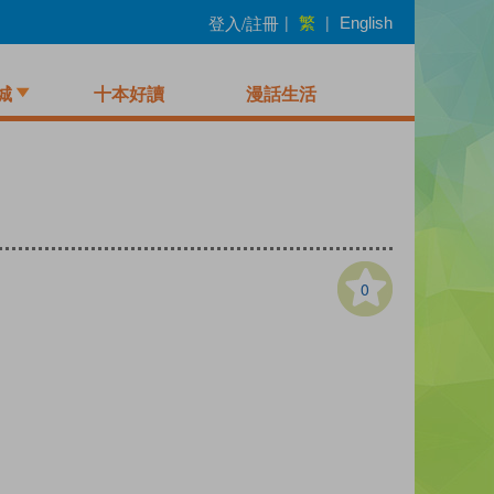
繁
登入/註冊
|
|
English
城
十本好讀
漫話生活
0