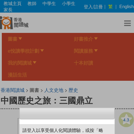
Skip
教城主頁
教師
中學生
小學生
繁
登入/註冊
|
|
English
to
家長
main
content
圖書
好書推介
e悅讀學校計劃
閱讀服務
我的閱讀城
十本好讀
漫話生活
香港閱讀城
> 圖書 >
人文史地
>
歷史
中國歷史之旅：三國鼎立
4.3
請登入以享受個人化閱讀體驗，或按「略