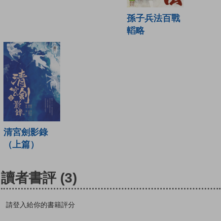
孫子兵法百戰
轁略
清宮劍影錄
（上篇）
讀者書評
(3)
請登入給你的書籍評分