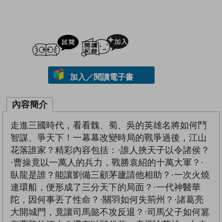
試閲
加入閱讀紀錄
加入／閱讀電子書
內容簡介
走進三國時代，看看魏、蜀、吳的英雄名將如何鬥
智謀、爭天下！一幕幕改變時局的戰爭過後，江山
花落誰家？精彩內容包括：·誰人挾天子以令諸侯？
·曹操竟以一萬人的兵力，戰勝袁紹的十萬大軍？·
臥龍是誰？能讓劉備三顧茅廬請他相助？·一次火燒
連環船，便形成了三分天下的局面？·一代神醫華
陀，因何事丟了性命？·關羽如何失荊州？·諸葛亮
大開城門，竟讓司馬懿不攻反退？·司馬父子如何篡