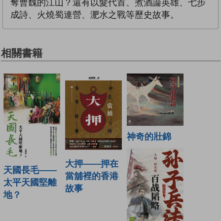
奪曹魏的江山？還有以髮代首、煮酒論英雄、七步
成詩、火燒蜀連營、淝水之戰等歷史故事。
相關書籍
神奇的壯錦
大押——押在
天國長毛——
當舖裡的香港
太平天國堅離
故事
地？