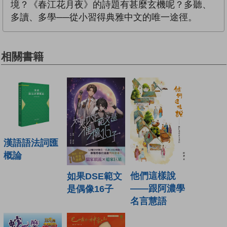
境？《春江花月夜》的詩題有甚麼玄機呢？多聽、
多讀、多學──從小習得典雅中文的唯一途徑。
相關書籍
漢語語法詞匯
概論
他們這樣說
如果DSE範文
——跟阿濃學
是偶像16子
名言慧語