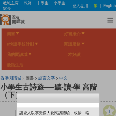
Skip
教城主頁
教師
中學生
小學生
繁
登入/註冊
|
|
English
to
家長
main
content
圖書
好書推介
e悅讀學校計劃
閱讀服務
我的閱讀城
十本好讀
漫話生活
香港閱讀城
> 圖書 >
語言文字
>
中文
小學生古詩遊──聽‧讀‧學 高階
（下）
1
請登入以享受個人化閱讀體驗，或按「略