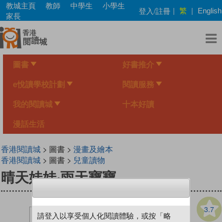
Skip
教城主頁
教師
中學生
小學生
繁
登入/註冊
|
|
English
to
家長
main
content
圖書
好書推介
e悅讀學校計劃
閱讀服務
我的閱讀城
十本好讀
漫話生活
香港閱讀城
> 圖書 >
漫畫及繪本
香港閱讀城
> 圖書 >
兒童讀物
晴天娃娃‧雨天寶寶
3.7
請登入以享受個人化閱讀體驗，或按「略